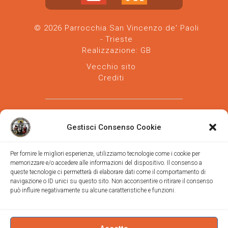
© 2026 Parrocchia San Vincenzo de' Paoli
- Trieste
Realizzazione:
GB
Vecchio sito
Crediti
Gestisci Consenso Cookie
Per fornire le migliori esperienze, utilizziamo tecnologie come i cookie per
memorizzare e/o accedere alle informazioni del dispositivo. Il consenso a
Parrocchia san Vincenzo de' Paoli
-
queste tecnologie ci permetterà di elaborare dati come il comportamento di
Diocesi
navigazione o ID unici su questo sito. Non acconsentire o ritirare il consenso
di Trieste
può influire negativamente su alcune caratteristiche e funzioni.
via Vittorino da Feltre, 11 (chiesa)
via Gregorio Ananian, 3 (ufficio)
Trieste
Tel.
040/390250