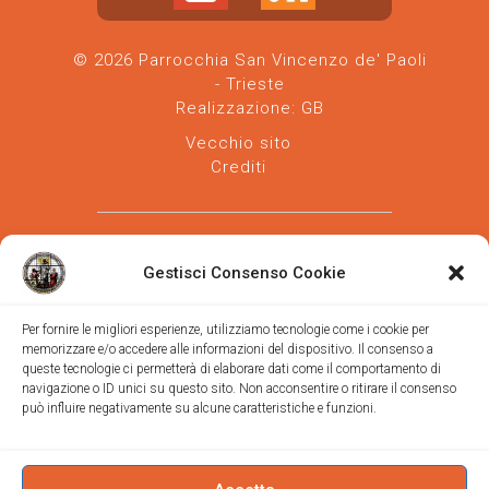
© 2026 Parrocchia San Vincenzo de' Paoli
- Trieste
Realizzazione:
GB
Vecchio sito
Crediti
Gestisci Consenso Cookie
Per fornire le migliori esperienze, utilizziamo tecnologie come i cookie per
memorizzare e/o accedere alle informazioni del dispositivo. Il consenso a
Parrocchia san Vincenzo de' Paoli
-
queste tecnologie ci permetterà di elaborare dati come il comportamento di
Diocesi
navigazione o ID unici su questo sito. Non acconsentire o ritirare il consenso
di Trieste
può influire negativamente su alcune caratteristiche e funzioni.
via Vittorino da Feltre, 11 (chiesa)
via Gregorio Ananian, 3 (ufficio)
Trieste
Tel.
040/390250