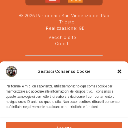
© 2026 Parrocchia San Vincenzo de' Paoli
- Trieste
Realizzazione:
GB
Vecchio sito
Crediti
Gestisci Consenso Cookie
Per fornire le migliori esperienze, utilizziamo tecnologie come i cookie per
memorizzare e/o accedere alle informazioni del dispositivo. Il consenso a
Parrocchia san Vincenzo de' Paoli
-
queste tecnologie ci permetterà di elaborare dati come il comportamento di
Diocesi
navigazione o ID unici su questo sito. Non acconsentire o ritirare il consenso
di Trieste
può influire negativamente su alcune caratteristiche e funzioni.
via Vittorino da Feltre, 11 (chiesa)
via Gregorio Ananian, 3 (ufficio)
Trieste
Tel.
040/390250