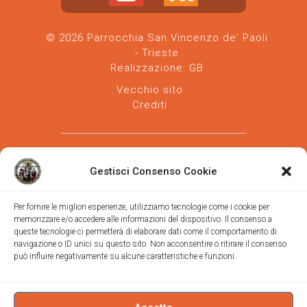
© 2026 Parrocchia San Vincenzo de' Paoli
- Trieste
Realizzazione:
GB
Vecchio sito
Crediti
Gestisci Consenso Cookie
Per fornire le migliori esperienze, utilizziamo tecnologie come i cookie per
memorizzare e/o accedere alle informazioni del dispositivo. Il consenso a
Parrocchia san Vincenzo de' Paoli
-
queste tecnologie ci permetterà di elaborare dati come il comportamento di
Diocesi
navigazione o ID unici su questo sito. Non acconsentire o ritirare il consenso
di Trieste
può influire negativamente su alcune caratteristiche e funzioni.
via Vittorino da Feltre, 11 (chiesa)
via Gregorio Ananian, 3 (ufficio)
Trieste
Tel.
040/390250