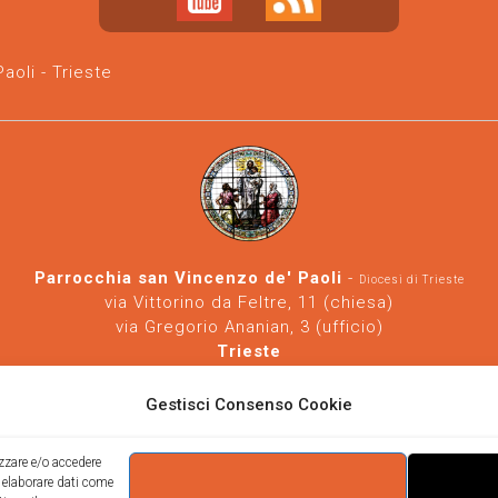
oli - Trieste
Parrocchia san Vincenzo de' Paoli
-
Diocesi di Trieste
via Vittorino da Feltre, 11 (chiesa)
via Gregorio Ananian, 3 (ufficio)
Trieste
Tel.
040/390250
https://www.svdp-trieste.it
-
parrocchia@svdp-trieste.it
Gestisci Consenso Cookie
Informativa privacy
-
Informativa cookie
izzare e/o accedere
i elaborare dati come