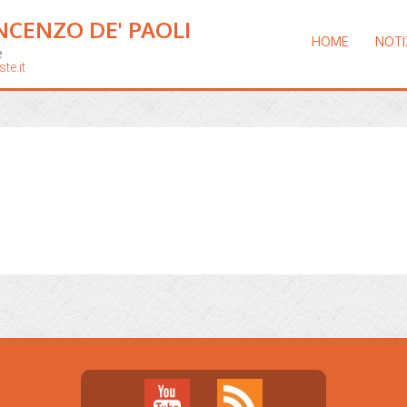
NCENZO DE' PAOLI
HOME
NOTI
e
te.it