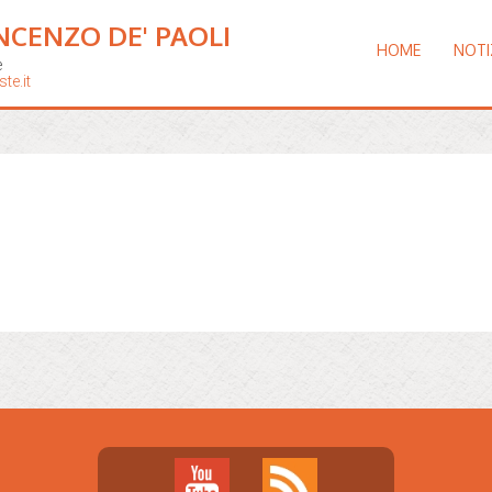
NCENZO DE' PAOLI
HOME
NOTI
e
te.it