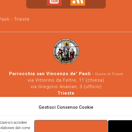
oli - Trieste
Parrocchia san Vincenzo de' Paoli
-
Diocesi di Trieste
via Vittorino da Feltre, 11 (chiesa)
via Gregorio Ananian, 3 (ufficio)
Trieste
Tel.
040/390250
https://www.svdp-trieste.it
-
parrocchia@svdp-trieste.it
Gestisci Consenso Cookie
Informativa privacy
-
Informativa cookie
izzare e/o accedere
i elaborare dati come