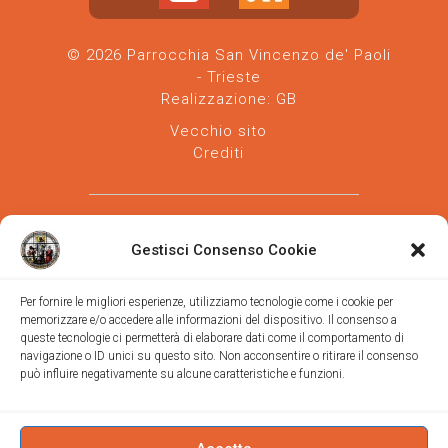
© 2026 Parrocchia San Vincenzo de' Paoli
- Trieste
Realizzazione:
GB
Vecchio sito
Crediti
Gestisci Consenso Cookie
Per fornire le migliori esperienze, utilizziamo tecnologie come i cookie per
memorizzare e/o accedere alle informazioni del dispositivo. Il consenso a
Parrocchia san Vincenzo de' Paoli
-
queste tecnologie ci permetterà di elaborare dati come il comportamento di
Diocesi
navigazione o ID unici su questo sito. Non acconsentire o ritirare il consenso
di Trieste
può influire negativamente su alcune caratteristiche e funzioni.
via Vittorino da Feltre, 11 (chiesa)
via Gregorio Ananian, 3 (ufficio)
Trieste
Tel.
040/390250