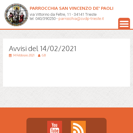
PARROCCHIA SAN VINCENZO DE' PAOLI
via Vittorino da Feltre, 11 - 34141 Trieste
tel. 040/390250 -
parrocchia@svdp-trieste.it
Avvisi del 14/02/2021
14 Febbraio 2021
GB