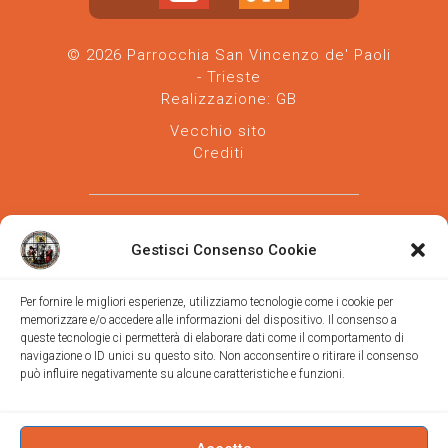
© 2026 Parrocchia San Vincenzo de' Paoli
- Trieste
Realizzazione:
GB
Vecchio sito
Crediti
Gestisci Consenso Cookie
Per fornire le migliori esperienze, utilizziamo tecnologie come i cookie per
memorizzare e/o accedere alle informazioni del dispositivo. Il consenso a
Parrocchia san Vincenzo de' Paoli
-
queste tecnologie ci permetterà di elaborare dati come il comportamento di
Diocesi
navigazione o ID unici su questo sito. Non acconsentire o ritirare il consenso
di Trieste
può influire negativamente su alcune caratteristiche e funzioni.
via Vittorino da Feltre, 11 (chiesa)
via Gregorio Ananian, 3 (ufficio)
Trieste
Tel.
040/390250