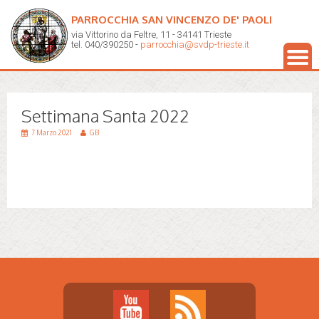
PARROCCHIA SAN VINCENZO DE' PAOLI
via Vittorino da Feltre, 11 - 34141 Trieste
tel. 040/390250 -
parrocchia@svdp-trieste.it
Settimana Santa 2022
7 Marzo 2021
GB