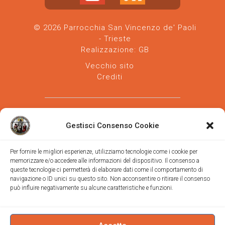
© 2026 Parrocchia San Vincenzo de' Paoli
- Trieste
Realizzazione:
GB
Vecchio sito
Crediti
Gestisci Consenso Cookie
Per fornire le migliori esperienze, utilizziamo tecnologie come i cookie per
memorizzare e/o accedere alle informazioni del dispositivo. Il consenso a
Parrocchia san Vincenzo de' Paoli
-
queste tecnologie ci permetterà di elaborare dati come il comportamento di
Diocesi
navigazione o ID unici su questo sito. Non acconsentire o ritirare il consenso
di Trieste
può influire negativamente su alcune caratteristiche e funzioni.
via Vittorino da Feltre, 11 (chiesa)
via Gregorio Ananian, 3 (ufficio)
Trieste
Tel.
040/390250