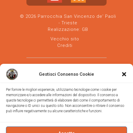
© 2026 Parrocchia San Vincenzo de' Paoli
- Trieste
Realizzazione:
GB
Vecchio sito
Crediti
Gestisci Consenso Cookie
Per fornire le migliori esperienze, utilizziamo tecnologie come i cookie per
memorizzare e/o accedere alle informazioni del dispositivo. Il consenso a
Parrocchia san Vincenzo de' Paoli
-
queste tecnologie ci permetterà di elaborare dati come il comportamento di
Diocesi
navigazione o ID unici su questo sito. Non acconsentire o ritirare il consenso
di Trieste
può influire negativamente su alcune caratteristiche e funzioni.
via Vittorino da Feltre, 11 (chiesa)
via Gregorio Ananian, 3 (ufficio)
Trieste
Tel.
040/390250