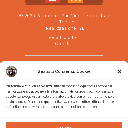
© 2026 Parrocchia San Vincenzo de' Paoli
- Trieste
Realizzazione:
GB
Vecchio sito
Crediti
Gestisci Consenso Cookie
Per fornire le migliori esperienze, utilizziamo tecnologie come i cookie per
memorizzare e/o accedere alle informazioni del dispositivo. Il consenso a
Parrocchia san Vincenzo de' Paoli
-
queste tecnologie ci permetterà di elaborare dati come il comportamento di
Diocesi
navigazione o ID unici su questo sito. Non acconsentire o ritirare il consenso
di Trieste
può influire negativamente su alcune caratteristiche e funzioni.
via Vittorino da Feltre, 11 (chiesa)
via Gregorio Ananian, 3 (ufficio)
Trieste
Tel.
040/390250