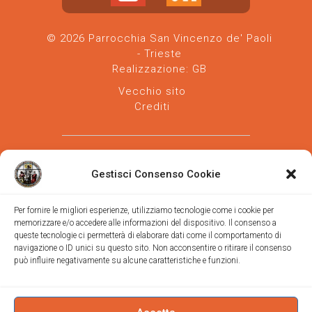
© 2026 Parrocchia San Vincenzo de' Paoli
- Trieste
Realizzazione:
GB
Vecchio sito
Crediti
Gestisci Consenso Cookie
Per fornire le migliori esperienze, utilizziamo tecnologie come i cookie per
memorizzare e/o accedere alle informazioni del dispositivo. Il consenso a
Parrocchia san Vincenzo de' Paoli
-
queste tecnologie ci permetterà di elaborare dati come il comportamento di
Diocesi
navigazione o ID unici su questo sito. Non acconsentire o ritirare il consenso
di Trieste
può influire negativamente su alcune caratteristiche e funzioni.
via Vittorino da Feltre, 11 (chiesa)
via Gregorio Ananian, 3 (ufficio)
Trieste
Tel.
040/390250