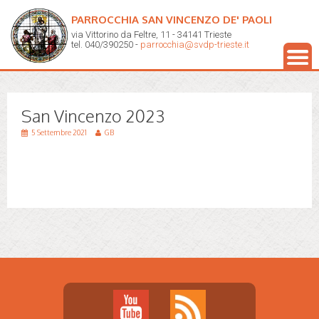
PARROCCHIA SAN VINCENZO DE' PAOLI
via Vittorino da Feltre, 11 - 34141 Trieste
tel. 040/390250 -
parrocchia@svdp-trieste.it
San Vincenzo 2023
5 Settembre 2021
GB