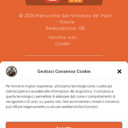
© 2026 Parrocchia San Vincenzo de' Paoli
- Trieste
Realizzazione:
GB
Vecchio sito
Crediti
Gestisci Consenso Cookie
Per fornire le migliori esperienze, utilizziamo tecnologie come i cookie per
memorizzare e/o accedere alle informazioni del dispositivo. Il consenso a
Parrocchia san Vincenzo de' Paoli
-
queste tecnologie ci permetterà di elaborare dati come il comportamento di
Diocesi
navigazione o ID unici su questo sito. Non acconsentire o ritirare il consenso
di Trieste
può influire negativamente su alcune caratteristiche e funzioni.
via Vittorino da Feltre, 11 (chiesa)
via Gregorio Ananian, 3 (ufficio)
Trieste
Tel.
040/390250