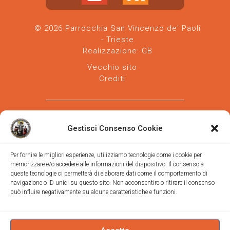
© 2026 Parrocchia San Vincenzo de' Paoli
- Trieste
Realizzazione:
GB
Vecchio sito
Crediti
Gestisci Consenso Cookie
Per fornire le migliori esperienze, utilizziamo tecnologie come i cookie per
memorizzare e/o accedere alle informazioni del dispositivo. Il consenso a
Parrocchia san Vincenzo de' Paoli
-
queste tecnologie ci permetterà di elaborare dati come il comportamento di
Diocesi
navigazione o ID unici su questo sito. Non acconsentire o ritirare il consenso
di Trieste
può influire negativamente su alcune caratteristiche e funzioni.
via Vittorino da Feltre, 11 (chiesa)
via Gregorio Ananian, 3 (ufficio)
Trieste
Tel.
040/390250