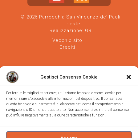
© 2026 Parrocchia San Vincenzo de' Paoli
- Trieste
Realizzazione:
GB
Vecchio sito
Crediti
Gestisci Consenso Cookie
Per fornire le migliori esperienze, utilizziamo tecnologie come i cookie per
memorizzare e/o accedere alle informazioni del dispositivo. Il consenso a
Parrocchia san Vincenzo de' Paoli
-
queste tecnologie ci permetterà di elaborare dati come il comportamento di
Diocesi
navigazione o ID unici su questo sito. Non acconsentire o ritirare il consenso
di Trieste
può influire negativamente su alcune caratteristiche e funzioni.
via Vittorino da Feltre, 11 (chiesa)
via Gregorio Ananian, 3 (ufficio)
Trieste
Tel.
040/390250