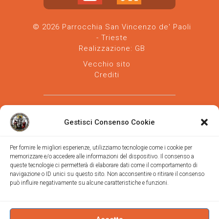
© 2026 Parrocchia San Vincenzo de' Paoli
- Trieste
Realizzazione:
GB
Vecchio sito
Crediti
Gestisci Consenso Cookie
Per fornire le migliori esperienze, utilizziamo tecnologie come i cookie per
memorizzare e/o accedere alle informazioni del dispositivo. Il consenso a
Parrocchia san Vincenzo de' Paoli
-
queste tecnologie ci permetterà di elaborare dati come il comportamento di
Diocesi
navigazione o ID unici su questo sito. Non acconsentire o ritirare il consenso
di Trieste
può influire negativamente su alcune caratteristiche e funzioni.
via Vittorino da Feltre, 11 (chiesa)
via Gregorio Ananian, 3 (ufficio)
Trieste
Tel.
040/390250