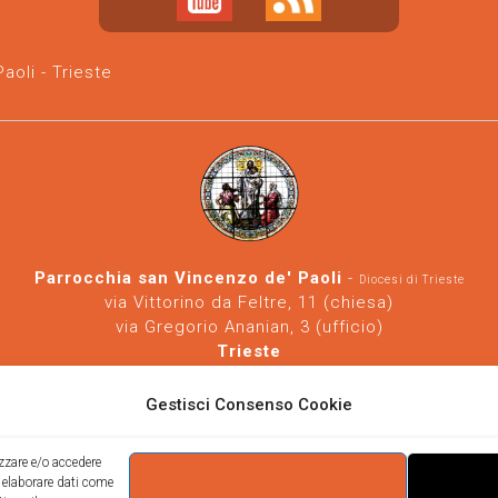
oli - Trieste
Parrocchia san Vincenzo de' Paoli
-
Diocesi di Trieste
via Vittorino da Feltre, 11 (chiesa)
via Gregorio Ananian, 3 (ufficio)
Trieste
Tel.
040/390250
https://www.svdp-trieste.it
-
parrocchia@svdp-trieste.it
Gestisci Consenso Cookie
Informativa privacy
-
Informativa cookie
izzare e/o accedere
i elaborare dati come