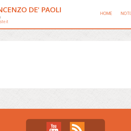
NCENZO DE' PAOLI
HOME
NOTI
e
te.it