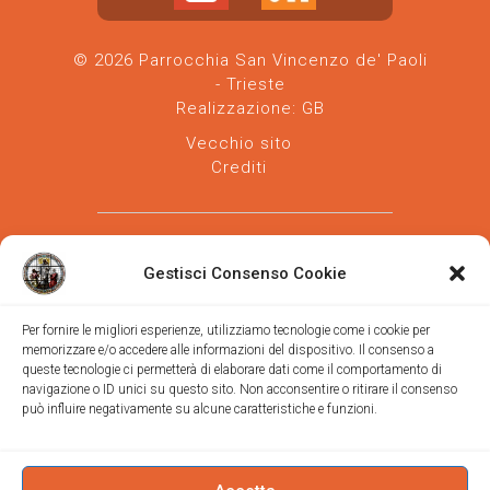
© 2026 Parrocchia San Vincenzo de' Paoli
- Trieste
Realizzazione:
GB
Vecchio sito
Crediti
Gestisci Consenso Cookie
Per fornire le migliori esperienze, utilizziamo tecnologie come i cookie per
memorizzare e/o accedere alle informazioni del dispositivo. Il consenso a
Parrocchia san Vincenzo de' Paoli
-
queste tecnologie ci permetterà di elaborare dati come il comportamento di
Diocesi
navigazione o ID unici su questo sito. Non acconsentire o ritirare il consenso
di Trieste
può influire negativamente su alcune caratteristiche e funzioni.
via Vittorino da Feltre, 11 (chiesa)
via Gregorio Ananian, 3 (ufficio)
Trieste
Tel.
040/390250