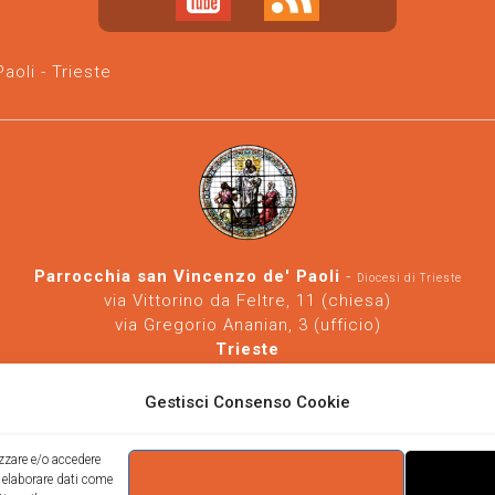
oli - Trieste
Parrocchia san Vincenzo de' Paoli
-
Diocesi di Trieste
via Vittorino da Feltre, 11 (chiesa)
via Gregorio Ananian, 3 (ufficio)
Trieste
Tel.
040/390250
https://www.svdp-trieste.it
-
parrocchia@svdp-trieste.it
Gestisci Consenso Cookie
Informativa privacy
-
Informativa cookie
izzare e/o accedere
i elaborare dati come