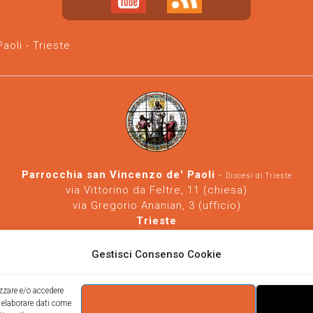
oli - Trieste
Parrocchia san Vincenzo de' Paoli
-
Diocesi di Trieste
via Vittorino da Feltre, 11 (chiesa)
via Gregorio Ananian, 3 (ufficio)
Trieste
Tel.
040/390250
https://www.svdp-trieste.it
-
parrocchia@svdp-trieste.it
Gestisci Consenso Cookie
Informativa privacy
-
Informativa cookie
izzare e/o accedere
i elaborare dati come