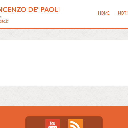
NCENZO DE' PAOLI
HOME
NOTI
e
te.it