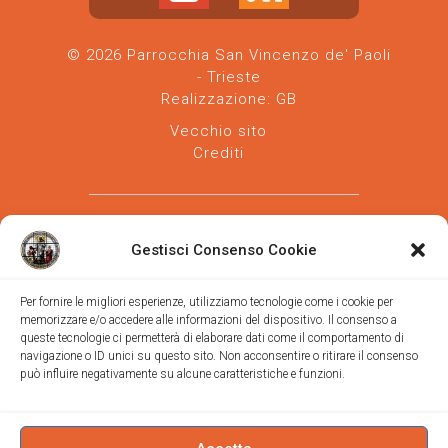
© 2026 Parrocchia San Vincenzo de' Paoli
- Trieste
Realizzazione:
GB
Vecchio sito
Crediti
Gestisci Consenso Cookie
Per fornire le migliori esperienze, utilizziamo tecnologie come i cookie per
memorizzare e/o accedere alle informazioni del dispositivo. Il consenso a
Parrocchia san Vincenzo de' Paoli
-
queste tecnologie ci permetterà di elaborare dati come il comportamento di
Diocesi
navigazione o ID unici su questo sito. Non acconsentire o ritirare il consenso
di Trieste
può influire negativamente su alcune caratteristiche e funzioni.
via Vittorino da Feltre, 11 (chiesa)
via Gregorio Ananian, 3 (ufficio)
Trieste
Tel.
040/390250