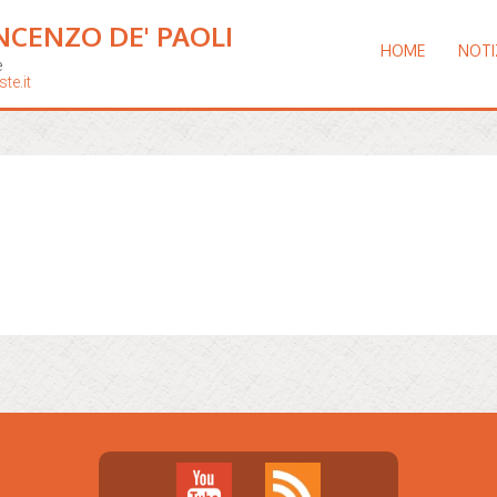
NCENZO DE' PAOLI
HOME
NOTI
e
te.it