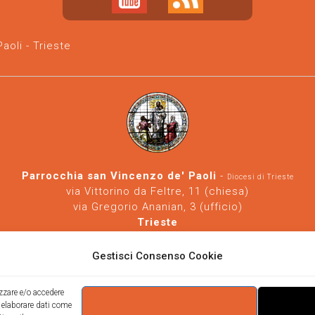
oli - Trieste
Parrocchia san Vincenzo de' Paoli
-
Diocesi di Trieste
via Vittorino da Feltre, 11 (chiesa)
via Gregorio Ananian, 3 (ufficio)
Trieste
Tel.
040/390250
https://www.svdp-trieste.it
-
parrocchia@svdp-trieste.it
Gestisci Consenso Cookie
Informativa privacy
-
Informativa cookie
izzare e/o accedere
i elaborare dati come