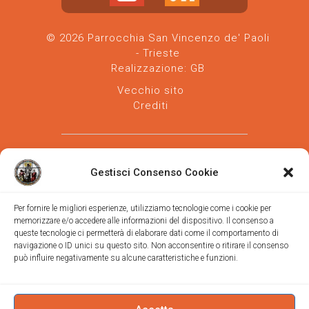
© 2026 Parrocchia San Vincenzo de' Paoli
- Trieste
Realizzazione:
GB
Vecchio sito
Crediti
Gestisci Consenso Cookie
Per fornire le migliori esperienze, utilizziamo tecnologie come i cookie per
memorizzare e/o accedere alle informazioni del dispositivo. Il consenso a
Parrocchia san Vincenzo de' Paoli
-
queste tecnologie ci permetterà di elaborare dati come il comportamento di
Diocesi
navigazione o ID unici su questo sito. Non acconsentire o ritirare il consenso
di Trieste
può influire negativamente su alcune caratteristiche e funzioni.
via Vittorino da Feltre, 11 (chiesa)
via Gregorio Ananian, 3 (ufficio)
Trieste
Tel.
040/390250