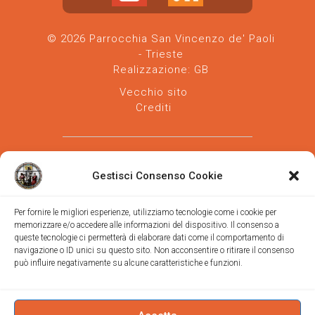
© 2026 Parrocchia San Vincenzo de' Paoli
- Trieste
Realizzazione:
GB
Vecchio sito
Crediti
Gestisci Consenso Cookie
Per fornire le migliori esperienze, utilizziamo tecnologie come i cookie per
memorizzare e/o accedere alle informazioni del dispositivo. Il consenso a
Parrocchia san Vincenzo de' Paoli
-
queste tecnologie ci permetterà di elaborare dati come il comportamento di
Diocesi
navigazione o ID unici su questo sito. Non acconsentire o ritirare il consenso
di Trieste
può influire negativamente su alcune caratteristiche e funzioni.
via Vittorino da Feltre, 11 (chiesa)
via Gregorio Ananian, 3 (ufficio)
Trieste
Tel.
040/390250