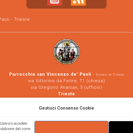
oli - Trieste
Parrocchia san Vincenzo de' Paoli
-
Diocesi di Trieste
via Vittorino da Feltre, 11 (chiesa)
via Gregorio Ananian, 3 (ufficio)
Trieste
Tel.
040/390250
https://www.svdp-trieste.it
-
parrocchia@svdp-trieste.it
Gestisci Consenso Cookie
Informativa privacy
-
Informativa cookie
izzare e/o accedere
i elaborare dati come