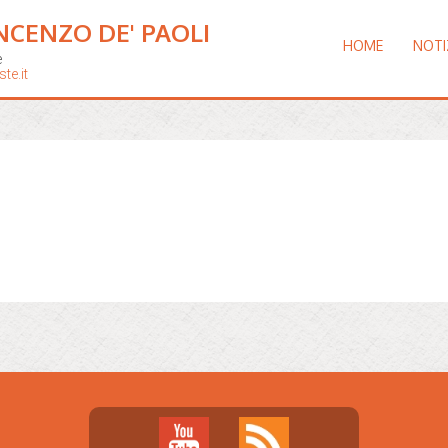
NCENZO DE' PAOLI
HOME
NOTI
e
te.it