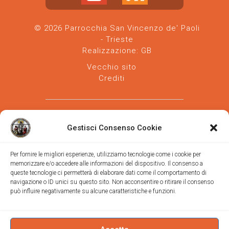
© 2026 Parrocchia San Vincenzo de' Paoli
- Trieste
Realizzazione:
GB
Vecchio sito
Crediti
Gestisci Consenso Cookie
Per fornire le migliori esperienze, utilizziamo tecnologie come i cookie per
memorizzare e/o accedere alle informazioni del dispositivo. Il consenso a
Parrocchia san Vincenzo de' Paoli
-
queste tecnologie ci permetterà di elaborare dati come il comportamento di
Diocesi
navigazione o ID unici su questo sito. Non acconsentire o ritirare il consenso
di Trieste
può influire negativamente su alcune caratteristiche e funzioni.
via Vittorino da Feltre, 11 (chiesa)
via Gregorio Ananian, 3 (ufficio)
Trieste
Tel.
040/390250