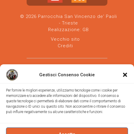
© 2026 Parrocchia San Vincenzo de' Paoli
- Trieste
Realizzazione:
GB
Vecchio sito
Crediti
Gestisci Consenso Cookie
Per fornire le migliori esperienze, utilizziamo tecnologie come i cookie per
memorizzare e/o accedere alle informazioni del dispositivo. Il consenso a
Parrocchia san Vincenzo de' Paoli
-
queste tecnologie ci permetterà di elaborare dati come il comportamento di
Diocesi
navigazione o ID unici su questo sito. Non acconsentire o ritirare il consenso
di Trieste
può influire negativamente su alcune caratteristiche e funzioni.
via Vittorino da Feltre, 11 (chiesa)
via Gregorio Ananian, 3 (ufficio)
Trieste
Tel.
040/390250