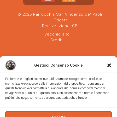
© 2026 Parrocchia San Vincenzo de' Paoli
- Trieste
Realizzazione:
GB
Vecchio sito
Crediti
Gestisci Consenso Cookie
Per fornire le migliori esperienze, utilizziamo tecnologie come i cookie per
memorizzare e/o accedere alle informazioni del dispositivo. Il consenso a
Parrocchia san Vincenzo de' Paoli
-
queste tecnologie ci permetterà di elaborare dati come il comportamento di
Diocesi
navigazione o ID unici su questo sito. Non acconsentire o ritirare il consenso
di Trieste
può influire negativamente su alcune caratteristiche e funzioni.
via Vittorino da Feltre, 11 (chiesa)
via Gregorio Ananian, 3 (ufficio)
Trieste
Tel.
040/390250