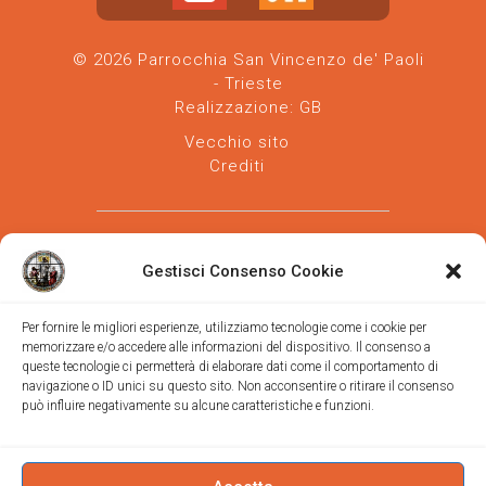
© 2026 Parrocchia San Vincenzo de' Paoli
- Trieste
Realizzazione:
GB
Vecchio sito
Crediti
Gestisci Consenso Cookie
Per fornire le migliori esperienze, utilizziamo tecnologie come i cookie per
memorizzare e/o accedere alle informazioni del dispositivo. Il consenso a
Parrocchia san Vincenzo de' Paoli
-
queste tecnologie ci permetterà di elaborare dati come il comportamento di
Diocesi
navigazione o ID unici su questo sito. Non acconsentire o ritirare il consenso
di Trieste
può influire negativamente su alcune caratteristiche e funzioni.
via Vittorino da Feltre, 11 (chiesa)
via Gregorio Ananian, 3 (ufficio)
Trieste
Tel.
040/390250