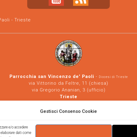
oli - Trieste
Parrocchia san Vincenzo de' Paoli
-
Diocesi di Trieste
via Vittorino da Feltre, 11 (chiesa)
via Gregorio Ananian, 3 (ufficio)
Trieste
Tel.
040/390250
https://www.svdp-trieste.it
-
parrocchia@svdp-trieste.it
Gestisci Consenso Cookie
Informativa privacy
-
Informativa cookie
izzare e/o accedere
i elaborare dati come