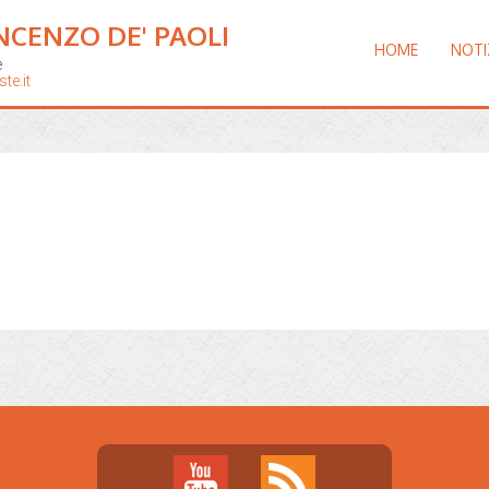
NCENZO DE' PAOLI
HOME
NOTI
e
te.it