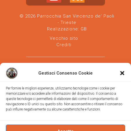
© 2026 Parrocchia San Vincenzo de' Paoli
- Trieste
Realizzazione:
GB
Vecchio sito
Crediti
Gestisci Consenso Cookie
Per fornire le migliori esperienze, utilizziamo tecnologie come i cookie per
memorizzare e/o accedere alle informazioni del dispositivo. Il consenso a
Parrocchia san Vincenzo de' Paoli
-
queste tecnologie ci permetterà di elaborare dati come il comportamento di
Diocesi
navigazione o ID unici su questo sito. Non acconsentire o ritirare il consenso
di Trieste
può influire negativamente su alcune caratteristiche e funzioni.
via Vittorino da Feltre, 11 (chiesa)
via Gregorio Ananian, 3 (ufficio)
Trieste
Tel.
040/390250