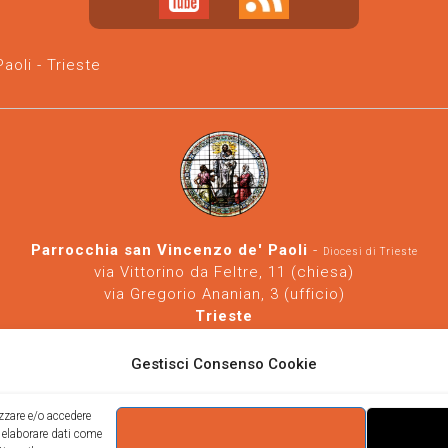
oli - Trieste
Parrocchia san Vincenzo de' Paoli
-
Diocesi di Trieste
via Vittorino da Feltre, 11 (chiesa)
via Gregorio Ananian, 3 (ufficio)
Trieste
Tel.
040/390250
https://www.svdp-trieste.it
-
parrocchia@svdp-trieste.it
Gestisci Consenso Cookie
Informativa privacy
-
Informativa cookie
izzare e/o accedere
i elaborare dati come