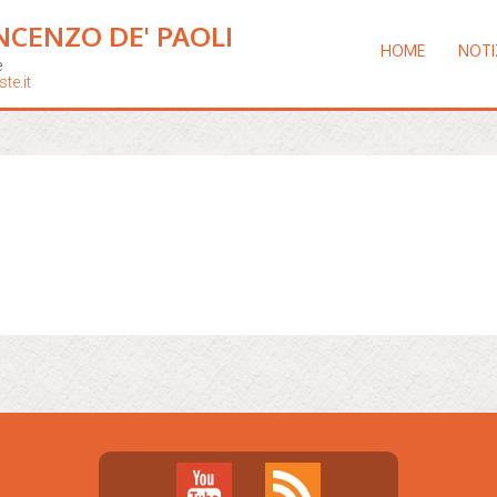
NCENZO DE' PAOLI
HOME
NOTI
e
te.it