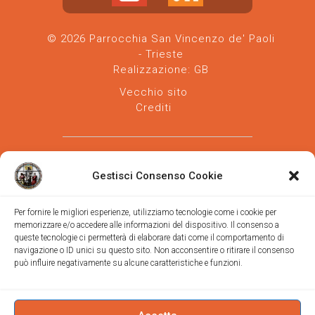
© 2026 Parrocchia San Vincenzo de' Paoli
- Trieste
Realizzazione:
GB
Vecchio sito
Crediti
Gestisci Consenso Cookie
Per fornire le migliori esperienze, utilizziamo tecnologie come i cookie per
memorizzare e/o accedere alle informazioni del dispositivo. Il consenso a
Parrocchia san Vincenzo de' Paoli
-
queste tecnologie ci permetterà di elaborare dati come il comportamento di
Diocesi
navigazione o ID unici su questo sito. Non acconsentire o ritirare il consenso
di Trieste
può influire negativamente su alcune caratteristiche e funzioni.
via Vittorino da Feltre, 11 (chiesa)
via Gregorio Ananian, 3 (ufficio)
Trieste
Tel.
040/390250