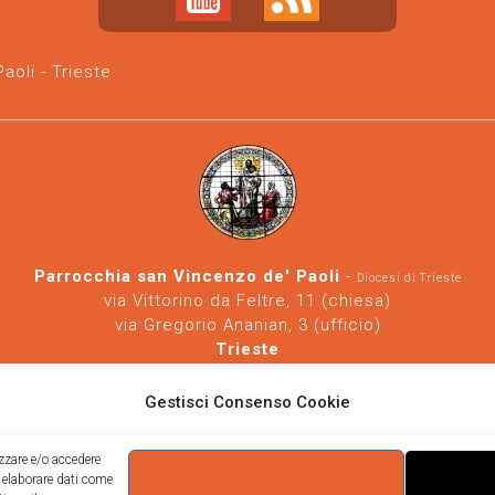
oli - Trieste
Parrocchia san Vincenzo de' Paoli
-
Diocesi di Trieste
via Vittorino da Feltre, 11 (chiesa)
via Gregorio Ananian, 3 (ufficio)
Trieste
Tel.
040/390250
https://www.svdp-trieste.it
-
parrocchia@svdp-trieste.it
Gestisci Consenso Cookie
Informativa privacy
-
Informativa cookie
izzare e/o accedere
i elaborare dati come