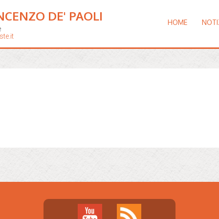
NCENZO DE' PAOLI
HOME
NOTI
e
te.it