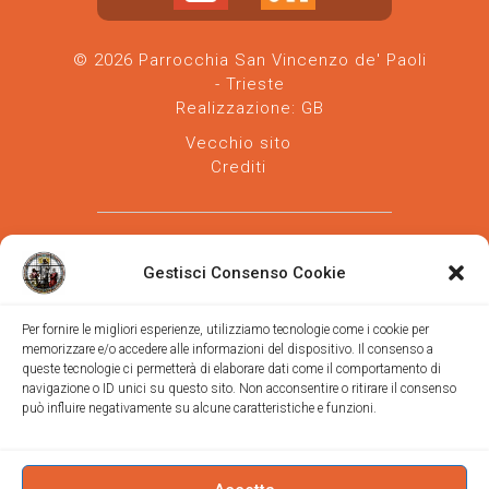
© 2026 Parrocchia San Vincenzo de' Paoli
- Trieste
Realizzazione:
GB
Vecchio sito
Crediti
Gestisci Consenso Cookie
Per fornire le migliori esperienze, utilizziamo tecnologie come i cookie per
memorizzare e/o accedere alle informazioni del dispositivo. Il consenso a
Parrocchia san Vincenzo de' Paoli
-
queste tecnologie ci permetterà di elaborare dati come il comportamento di
Diocesi
navigazione o ID unici su questo sito. Non acconsentire o ritirare il consenso
di Trieste
può influire negativamente su alcune caratteristiche e funzioni.
via Vittorino da Feltre, 11 (chiesa)
via Gregorio Ananian, 3 (ufficio)
Trieste
Tel.
040/390250