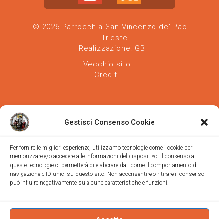
© 2026 Parrocchia San Vincenzo de' Paoli
- Trieste
Realizzazione:
GB
Vecchio sito
Crediti
Gestisci Consenso Cookie
Per fornire le migliori esperienze, utilizziamo tecnologie come i cookie per
memorizzare e/o accedere alle informazioni del dispositivo. Il consenso a
Parrocchia san Vincenzo de' Paoli
-
queste tecnologie ci permetterà di elaborare dati come il comportamento di
Diocesi
navigazione o ID unici su questo sito. Non acconsentire o ritirare il consenso
di Trieste
può influire negativamente su alcune caratteristiche e funzioni.
via Vittorino da Feltre, 11 (chiesa)
via Gregorio Ananian, 3 (ufficio)
Trieste
Tel.
040/390250