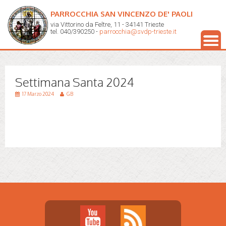
PARROCCHIA SAN VINCENZO DE' PAOLI
via Vittorino da Feltre, 11 - 34141 Trieste
tel. 040/390250 -
parrocchia@svdp-trieste.it
Settimana Santa 2024
17 Marzo 2024
GB