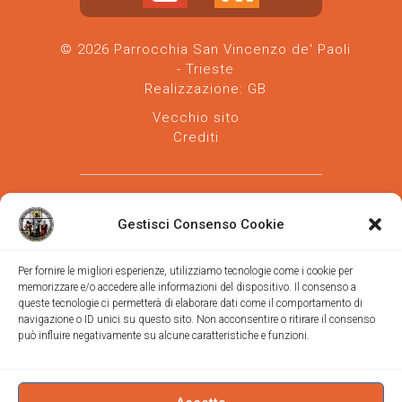
© 2026 Parrocchia San Vincenzo de' Paoli
- Trieste
Realizzazione:
GB
Vecchio sito
Crediti
Gestisci Consenso Cookie
Per fornire le migliori esperienze, utilizziamo tecnologie come i cookie per
memorizzare e/o accedere alle informazioni del dispositivo. Il consenso a
Parrocchia san Vincenzo de' Paoli
-
queste tecnologie ci permetterà di elaborare dati come il comportamento di
Diocesi
navigazione o ID unici su questo sito. Non acconsentire o ritirare il consenso
di Trieste
può influire negativamente su alcune caratteristiche e funzioni.
via Vittorino da Feltre, 11 (chiesa)
via Gregorio Ananian, 3 (ufficio)
Trieste
Tel.
040/390250