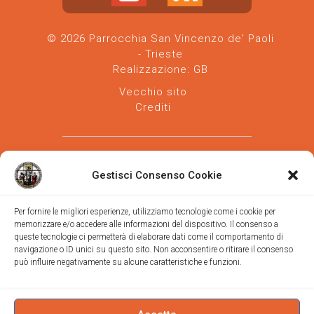
© 2026 Parrocchia San Vincenzo de' Paoli
- Trieste
Realizzazione:
GB
Vecchio sito
Crediti
Gestisci Consenso Cookie
Per fornire le migliori esperienze, utilizziamo tecnologie come i cookie per
memorizzare e/o accedere alle informazioni del dispositivo. Il consenso a
Parrocchia san Vincenzo de' Paoli
-
queste tecnologie ci permetterà di elaborare dati come il comportamento di
Diocesi
navigazione o ID unici su questo sito. Non acconsentire o ritirare il consenso
di Trieste
può influire negativamente su alcune caratteristiche e funzioni.
via Vittorino da Feltre, 11 (chiesa)
via Gregorio Ananian, 3 (ufficio)
Trieste
Tel.
040/390250