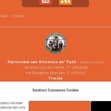
oli - Trieste
Parrocchia san Vincenzo de' Paoli
-
Diocesi di Trieste
via Vittorino da Feltre, 11 (chiesa)
via Gregorio Ananian, 3 (ufficio)
Trieste
Tel.
040/390250
https://www.svdp-trieste.it
-
parrocchia@svdp-trieste.it
Gestisci Consenso Cookie
Informativa privacy
-
Informativa cookie
izzare e/o accedere
i elaborare dati come