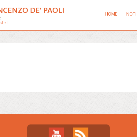
NCENZO DE' PAOLI
HOME
NOTI
e
te.it