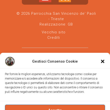
© 2026 Parrocchia San Vincenzo de' Paoli
- Trieste
Realizzazione:
GB
Vecchio sito
Crediti
Gestisci Consenso Cookie
Per fornire le migliori esperienze, utilizziamo tecnologie come i cookie per
memorizzare e/o accedere alle informazioni del dispositivo. Il consenso a
Parrocchia san Vincenzo de' Paoli
-
queste tecnologie ci permetterà di elaborare dati come il comportamento di
Diocesi
navigazione o ID unici su questo sito. Non acconsentire o ritirare il consenso
di Trieste
può influire negativamente su alcune caratteristiche e funzioni.
via Vittorino da Feltre, 11 (chiesa)
via Gregorio Ananian, 3 (ufficio)
Trieste
Tel.
040/390250