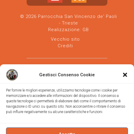
© 2026 Parrocchia San Vincenzo de' Paoli
- Trieste
Realizzazione:
GB
Vecchio sito
Crediti
Gestisci Consenso Cookie
Per fornire le migliori esperienze, utilizziamo tecnologie come i cookie per
memorizzare e/o accedere alle informazioni del dispositivo. Il consenso a
Parrocchia san Vincenzo de' Paoli
-
queste tecnologie ci permetterà di elaborare dati come il comportamento di
Diocesi
navigazione o ID unici su questo sito. Non acconsentire o ritirare il consenso
di Trieste
può influire negativamente su alcune caratteristiche e funzioni.
via Vittorino da Feltre, 11 (chiesa)
via Gregorio Ananian, 3 (ufficio)
Trieste
Tel.
040/390250