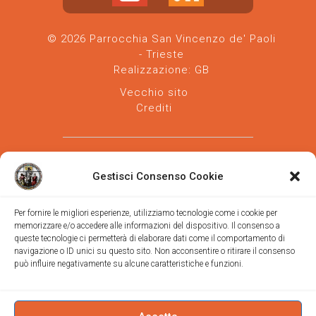
© 2026 Parrocchia San Vincenzo de' Paoli
- Trieste
Realizzazione:
GB
Vecchio sito
Crediti
Gestisci Consenso Cookie
Per fornire le migliori esperienze, utilizziamo tecnologie come i cookie per
memorizzare e/o accedere alle informazioni del dispositivo. Il consenso a
Parrocchia san Vincenzo de' Paoli
-
queste tecnologie ci permetterà di elaborare dati come il comportamento di
Diocesi
navigazione o ID unici su questo sito. Non acconsentire o ritirare il consenso
di Trieste
può influire negativamente su alcune caratteristiche e funzioni.
via Vittorino da Feltre, 11 (chiesa)
via Gregorio Ananian, 3 (ufficio)
Trieste
Tel.
040/390250