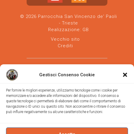
© 2026 Parrocchia San Vincenzo de' Paoli
- Trieste
Realizzazione:
GB
Vecchio sito
Crediti
Gestisci Consenso Cookie
Per fornire le migliori esperienze, utilizziamo tecnologie come i cookie per
memorizzare e/o accedere alle informazioni del dispositivo. Il consenso a
Parrocchia san Vincenzo de' Paoli
-
queste tecnologie ci permetterà di elaborare dati come il comportamento di
Diocesi
navigazione o ID unici su questo sito. Non acconsentire o ritirare il consenso
di Trieste
può influire negativamente su alcune caratteristiche e funzioni.
via Vittorino da Feltre, 11 (chiesa)
via Gregorio Ananian, 3 (ufficio)
Trieste
Tel.
040/390250