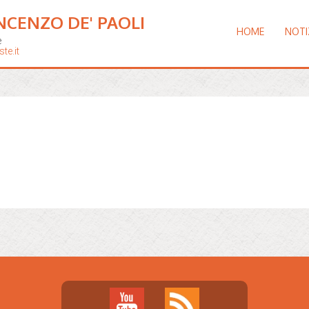
NCENZO DE' PAOLI
HOME
NOTI
e
te.it