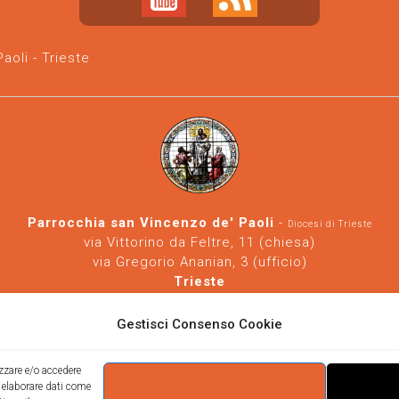
oli - Trieste
Parrocchia san Vincenzo de' Paoli
-
Diocesi di Trieste
via Vittorino da Feltre, 11 (chiesa)
via Gregorio Ananian, 3 (ufficio)
Trieste
Tel.
040/390250
https://www.svdp-trieste.it
-
parrocchia@svdp-trieste.it
Gestisci Consenso Cookie
Informativa privacy
-
Informativa cookie
izzare e/o accedere
i elaborare dati come