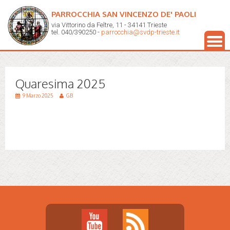
PARROCCHIA SAN VINCENZO DE' PAOLI
via Vittorino da Feltre, 11 - 34141 Trieste
tel. 040/390250 -
parrocchia@svdp-trieste.it
Quaresima 2025
9 Marzo 2025
GB