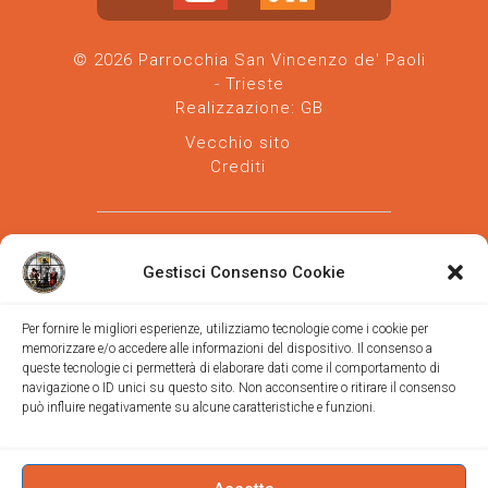
© 2026 Parrocchia San Vincenzo de' Paoli
- Trieste
Realizzazione:
GB
Vecchio sito
Crediti
Gestisci Consenso Cookie
Per fornire le migliori esperienze, utilizziamo tecnologie come i cookie per
memorizzare e/o accedere alle informazioni del dispositivo. Il consenso a
Parrocchia san Vincenzo de' Paoli
-
queste tecnologie ci permetterà di elaborare dati come il comportamento di
Diocesi
navigazione o ID unici su questo sito. Non acconsentire o ritirare il consenso
di Trieste
può influire negativamente su alcune caratteristiche e funzioni.
via Vittorino da Feltre, 11 (chiesa)
via Gregorio Ananian, 3 (ufficio)
Trieste
Tel.
040/390250