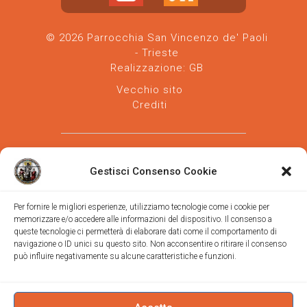
© 2026 Parrocchia San Vincenzo de' Paoli
- Trieste
Realizzazione:
GB
Vecchio sito
Crediti
Gestisci Consenso Cookie
Per fornire le migliori esperienze, utilizziamo tecnologie come i cookie per
memorizzare e/o accedere alle informazioni del dispositivo. Il consenso a
Parrocchia san Vincenzo de' Paoli
-
queste tecnologie ci permetterà di elaborare dati come il comportamento di
Diocesi
navigazione o ID unici su questo sito. Non acconsentire o ritirare il consenso
di Trieste
può influire negativamente su alcune caratteristiche e funzioni.
via Vittorino da Feltre, 11 (chiesa)
via Gregorio Ananian, 3 (ufficio)
Trieste
Tel.
040/390250