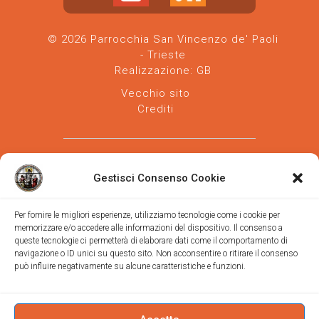
© 2026 Parrocchia San Vincenzo de' Paoli
- Trieste
Realizzazione:
GB
Vecchio sito
Crediti
Gestisci Consenso Cookie
Per fornire le migliori esperienze, utilizziamo tecnologie come i cookie per
memorizzare e/o accedere alle informazioni del dispositivo. Il consenso a
Parrocchia san Vincenzo de' Paoli
-
queste tecnologie ci permetterà di elaborare dati come il comportamento di
Diocesi
navigazione o ID unici su questo sito. Non acconsentire o ritirare il consenso
di Trieste
può influire negativamente su alcune caratteristiche e funzioni.
via Vittorino da Feltre, 11 (chiesa)
via Gregorio Ananian, 3 (ufficio)
Trieste
Tel.
040/390250