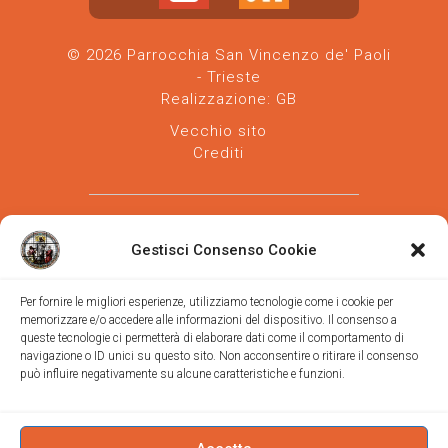
© 2026 Parrocchia San Vincenzo de' Paoli
- Trieste
Realizzazione:
GB
Vecchio sito
Crediti
Gestisci Consenso Cookie
Per fornire le migliori esperienze, utilizziamo tecnologie come i cookie per
memorizzare e/o accedere alle informazioni del dispositivo. Il consenso a
Parrocchia san Vincenzo de' Paoli
-
queste tecnologie ci permetterà di elaborare dati come il comportamento di
Diocesi
navigazione o ID unici su questo sito. Non acconsentire o ritirare il consenso
di Trieste
può influire negativamente su alcune caratteristiche e funzioni.
via Vittorino da Feltre, 11 (chiesa)
via Gregorio Ananian, 3 (ufficio)
Trieste
Tel.
040/390250