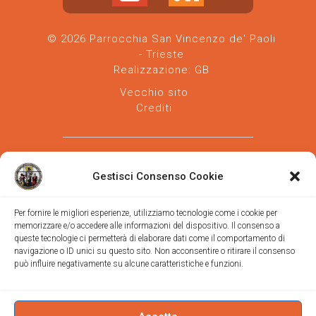
© 2026 Parrocchia San Vincenzo de' Paoli
- Trieste
Realizzazione:
GB
Vecchio sito
Crediti
Gestisci Consenso Cookie
Per fornire le migliori esperienze, utilizziamo tecnologie come i cookie per
memorizzare e/o accedere alle informazioni del dispositivo. Il consenso a
Parrocchia san Vincenzo de' Paoli
-
queste tecnologie ci permetterà di elaborare dati come il comportamento di
Diocesi
navigazione o ID unici su questo sito. Non acconsentire o ritirare il consenso
di Trieste
può influire negativamente su alcune caratteristiche e funzioni.
via Vittorino da Feltre, 11 (chiesa)
via Gregorio Ananian, 3 (ufficio)
Trieste
Tel.
040/390250