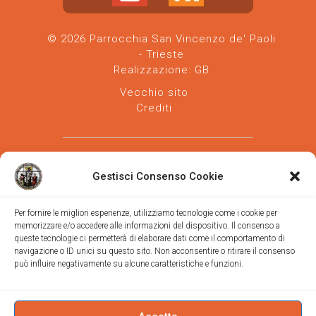
© 2026 Parrocchia San Vincenzo de' Paoli
- Trieste
Realizzazione:
GB
Vecchio sito
Crediti
Gestisci Consenso Cookie
Per fornire le migliori esperienze, utilizziamo tecnologie come i cookie per
memorizzare e/o accedere alle informazioni del dispositivo. Il consenso a
Parrocchia san Vincenzo de' Paoli
-
queste tecnologie ci permetterà di elaborare dati come il comportamento di
Diocesi
navigazione o ID unici su questo sito. Non acconsentire o ritirare il consenso
di Trieste
può influire negativamente su alcune caratteristiche e funzioni.
via Vittorino da Feltre, 11 (chiesa)
via Gregorio Ananian, 3 (ufficio)
Trieste
Tel.
040/390250